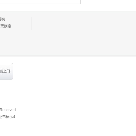
件用润滑油脂
蜡-皮革清洁蜡、上光
蜡
服务
发票制度
 Reserved.