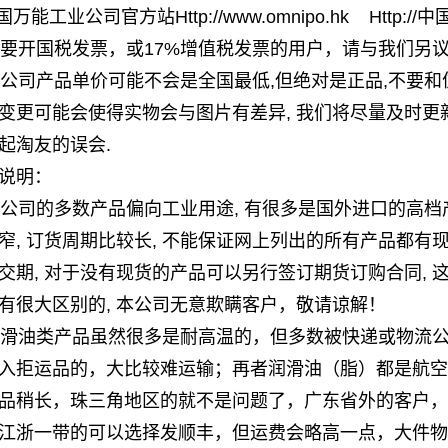
国万能工业公司官方站
Http://www.omnipo.hk
Http://
 需要开国税发票，或17%增值税发票的用户，请与我们另
 本公司产品单价可能不会是全国最低,但绝对是正品,不要和
变更可能会使得实物会与图片有差异, 我们将尽量及时更新
起淘友的误会.
说明：
 本公司的多数产品偏向工业用途, 有很多是国外进口的高档产
窄, 订货周期比较长, 不能保证网上列出的所有产品都有
交期, 对于没有现货的产品可以另行签订期货订购合同,
有很大区别的, 本公司无意欺瞒客户，敬请谅解！
 润滑油类产品虽然很多是耐高温的，但多数被快递或物流
入拒运品的，大比较难运输；再者润滑油（脂）都是航空
品稍长，珠三角地区的就不是问题了，广东省外的客户，
江浙一带的可以选择发顺丰，但运费会略高一点，大件物