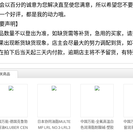
会以百分的诚意为您解决直至使您满意，所以希望您不要
一个好评，都是我的动力哦。
要声明】
产品数量不以登出为准，如缺货需等补货，急用的买家，
如果出现断货缺货现象，店主会尽最大的努力调配到货，
请在拍下后当天起三天内付款，逾期店主将不予留货，有
关商品
国万能-德国克鲁勃
日本协同油脂MULTE
中国万能-全氟高温白
中国
油KLUBER CEN
MP LRL NO.3-LRL3
色润滑脂耐酸碱-塑胶
窗润