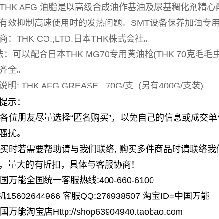
THK AFG 油脂是以高级合成油作基油及尿基稠化剂精
有效抑制高速使用时的发热问题。SMT设备保养加油专
商：THK CO.,LTD.日本THK株式会社。
法：可以配合日本THK MG70专用黄油枪(THK 70克毛
齐全。
明: THK AFG GREASE 70G/支 (另有400G/支装)
提示：
 请各位朋友尽量选择“匿名购买”，以免自己的信息或成交
骚扰。
 购买时若需要帮助请与我们联络, 购买多件商品时请联络
，量大的有折扣，具体与客服协商！
中国万能全国统一客服热线:400-660-6100
5602644966 客服QQ:276938507 淘宝ID=中国万能
 中国万能淘宝店
Http://shop63904940.taobao.com