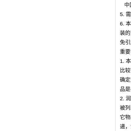
中
5.
6.
装的
免引
重要
1.
比较
确定
品是
2.
被列
它物
递，