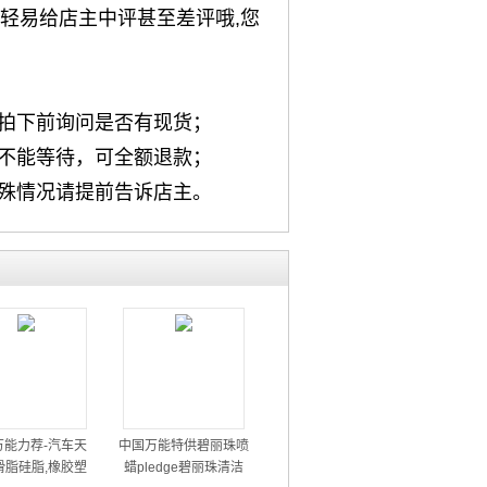
轻易给店主中评甚至差评哦,您
请拍下前询问是否有现货；
如不能等待，可全额退款；
特殊情况请提前告诉店主。
万能力荐-汽车天
中国万能特供碧丽珠喷
滑脂硅脂,橡胶塑
蜡pledge碧丽珠清洁