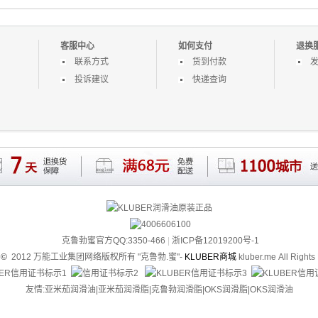
PLEX GLP500海德
高速润滑脂-LRL3白油
硅胶橡胶适用精密润滑
料部
堡机油
油
客服中心
如何支付
退换
联系方式
货到付款
投诉建议
快递查询
克鲁勃蜜官方QQ:3350-466
|
浙ICP备12019200号-1
t
©
2012 万能工业集团网络版权所有
"克鲁勃.蜜"-
KLUBER商城
kluber.me
All Rights
友情:亚米茄润滑油|
亚米茄润滑脂
|克
鲁勃润滑脂
|
OKS润滑脂
|
OKS润滑油