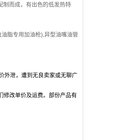
心配制而成，有出色的低发热特
用
毛虫油脂专用加油枪),异型油嘴油管
单价外泄，遭到无良卖家或无聊广
我们修改单价及运费。部份产品有