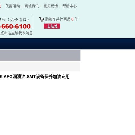
录
优惠活动
|
商城资讯
|
意见反馈
|
帮助中心
购物车共计商品
0
件
 AFG润滑油-SMT设备保养加油专用