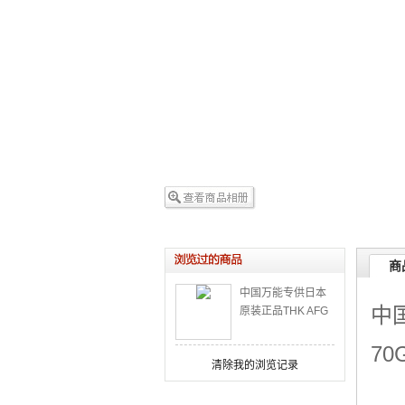
商
中国万能专供日本
中
原装正品THK AFG
润滑油-SMT设备保
养加油专用
7
清除我的浏览记录