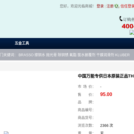
您好，欢迎光临商城！
登录
|
注册
信任登
五金工具
门关键词：
BRASSO
擦铜水
抛光膏
除铜锈
氟脂
拔水披覆剂
干膜润滑剂
KLUBER
中国万能专供日本原装正品THK
市 场 价：
-
95.00
售 价：
品 牌：
商品编号：
商品货号：
浏览次数：
2366 次
重 量：
无