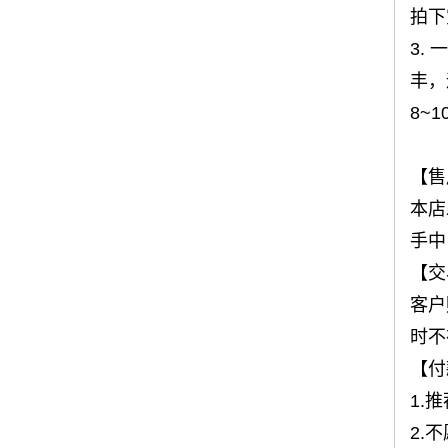
拍下
3.
丰，
8~
【售
本店
手中
【交
客户
时不
【付
1.
2.