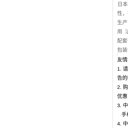
日本
性，
生产
用 
配套
包装说
友情
1.
告的
2.
优惠
3. 
手机1
4.