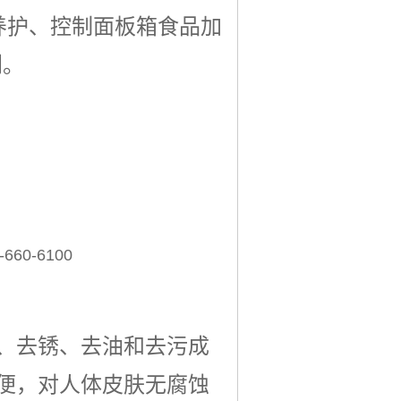
养护、控制面板箱食品加
剂。
0-6100
、去锈、去油和去污成
便，对人体皮肤无腐蚀