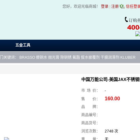
您好，欢迎光临商城！
登录
|
注册
信任登
五金工具
门关键词：
BRASSO
擦铜水
抛光膏
除铜锈
氟脂
拔水披覆剂
干膜润滑剂
KLUBER
中国万能公司-美国JAX不锈
市 场 价：
-
160.00
售 价：
品 牌：
商品编号：
商品货号：
浏览次数：
2748 次
重 量：
无