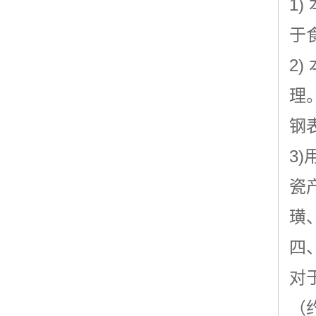
1
于
2
理
钢
3
瓷
璜
四
对
（