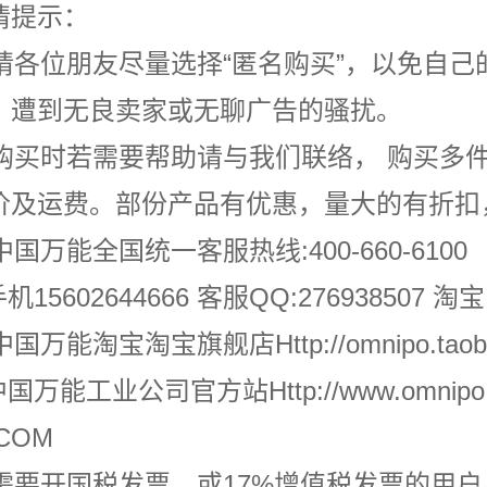
情提示：
. 请各位朋友尽量选择“
匿名购买
”，以免自己
，遭到无良卖家或无聊广告的骚扰。
. 购买时若需要帮助请与我们联络， 购买
价及运费。部份产品有优惠，量大的有折扣
. 中国万能全国统一客服热线:
400-660-6100
15602644666 客服QQ:276938507 淘宝I
. 中国万能淘宝淘宝旗舰店
Http://omnipo.tao
国万能工业公司官方站
Http://www.omnipo
COM
. 需要开国税发票，或17%增值税发票的用