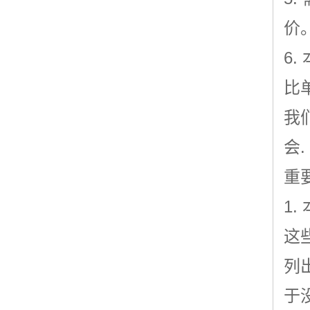
价
6
比
我
会.
重
1
这
列
于