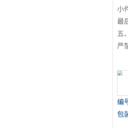
小
最
五
严
编
包装