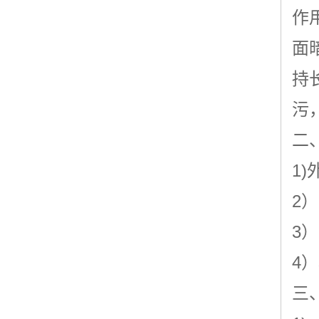
作
面
持
污
二
1
2）
3
4
三