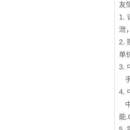
友
1
泄
2
单
3
手机
4
中
能.
5