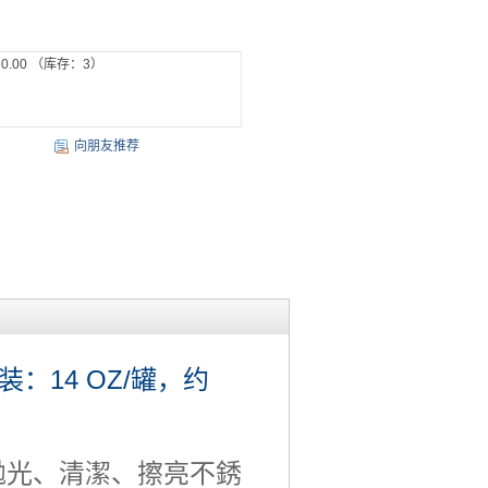
0.00
（库存：
3
）
向朋友推荐
：14 OZ/罐，约
拋光、清潔、擦亮不銹