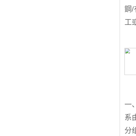
鋼
工
一
系
分