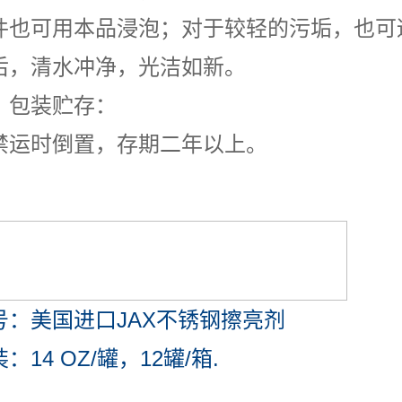
件也可用本品浸泡；对于较轻的污垢，也可
后，清水冲净，光洁如新。
、包装贮存：
禁运时倒置，存期二年以上。
号：美国进口JAX不锈钢擦亮剂
：14 OZ/罐，12罐/箱.