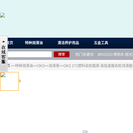
首页
特种润滑油
清洁养护用品
五金工具
热门关键词：
BRASSO
擦铜水
抛光
首页
>>
特种润滑油
>>
OKS
>>
润滑膏
>>OKS 273塑料齿轮脂膏 高低速度齿轮润滑