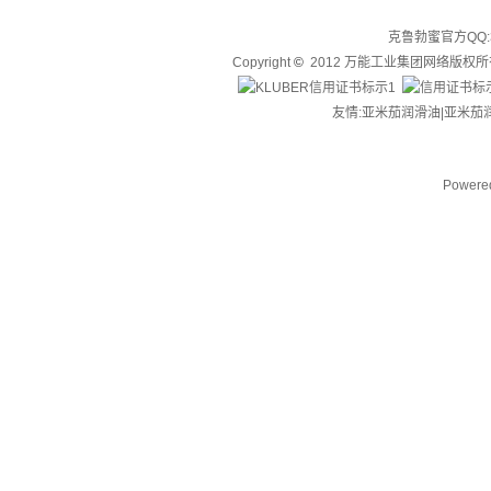
克鲁勃蜜官方QQ:3
Copyright
©
2012 万能工业集团网络版权
友情:亚米茄润滑油|
亚米茄
Powere