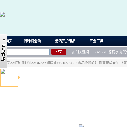
首页
特种润滑油
清洁养护用品
五金工具
热门关键词：
BRASSO
擦铜水
抛光
首页
>>
特种润滑油
>>
OKS
>>
润滑油
>>OKS 3720-食品级齿轮油 耐高温齿轮油