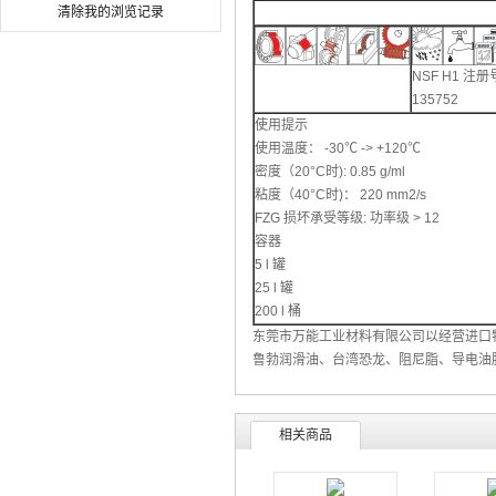
清除我的浏览记录
毒剂 酸碱清洗剂
NSF H1 注册
135752
使用提示
使用温度： -30℃ -> +120℃
密度（20°C时): 0.85 g/ml
粘度（40°C时)： 220 mm2/s
FZG 损坏承受等级: 功率级 > 12
容器
5 l 罐
25 l 罐
200 l 桶
东莞市万能工业材料有限公司以经营进口
鲁勃润滑油
、
台湾恐龙
、阻尼脂、导电油
相关商品