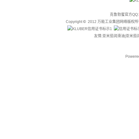
克鲁勃蜜官方QQ:3
Copyright
©
2012 万能工业集团网络版权
友情:亚米茄润滑油|
亚米茄
Powere