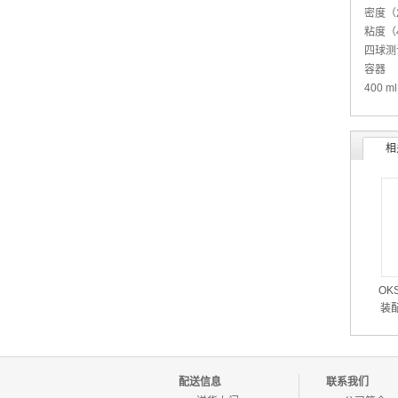
密度（20
粘度（4
四球测试
容器
400 m
相
OK
装配
喷
配送信息
联系我们