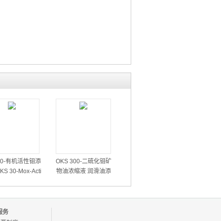
 30-有机活性钼添
OKS 300-二硫化钼矿
S 30-Mox-Acti
物油浓缩液 润滑油添
添加剂 减低磨损、
加剂 齿轮/发动机/机械
、高散热添加剂
油添加剂 机床轨道油
添加剂
服务