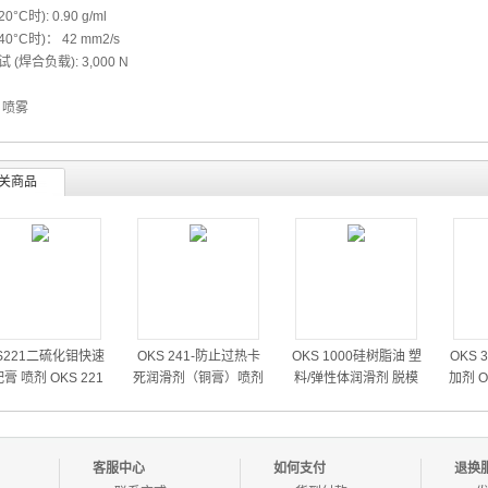
°C时): 0.90 g/ml
0°C时)： 42 mm2/s
 (焊合负载): 3,000 N
l 喷雾
关商品
S221二硫化钼快速
OKS 241-防止过热卡
OKS 1000硅树脂油 塑
OKS
膏 喷剂 OKS 221
死润滑剂（铜膏）喷剂
料/弹性体润滑剂 脱模
加剂 OK
雾式装配用润滑油
高温部件润滑喷剂 腐
剂 减震油 防锈剂 保护
ve 
蚀部件润滑喷剂
添加剂
低摩擦
客服中心
如何支付
退换