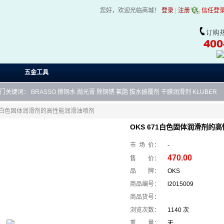
您好，欢迎光临商城！
登录
|
注册
信任登
五金工具
门关键词：
BRASSO
擦铜水
抛光膏
除铜锈
氟脂
拔水披覆剂
干膜润滑剂
KLUBER
671白色固体润滑剂的高性能润滑油喷剂
OKS 671白色固体润滑剂的
市 场 价：
-
470.00
售 价：
品 牌：
OKS
商品编号：
l2015009
商品货号：
浏览次数：
1140 次
重 量：
无