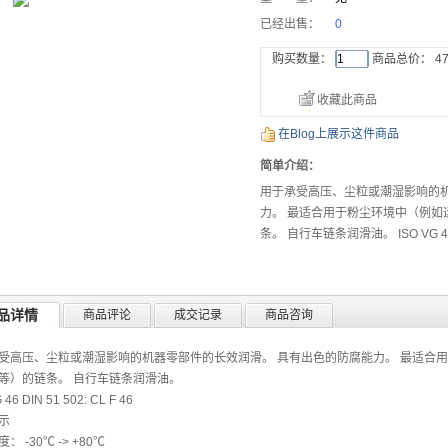
已经出售：
0
购买数量：
商品总价：
47
收藏此商品
在Blog上展示这件商品
简单介绍：
用于承受高压、尘粒或潮湿影响的机
力。 最适合用于粉尘环境中（例如
条。 自行车链条润滑油。 ISO VG 46 DI
品详情
商品评论
成交记录
商品咨询
受高压、尘粒或潮湿影响的机器零部件的长效润滑。 具有出色的防腐能力。 最适合
等）的链条。 自行车链条润滑油。
 46 DIN 51 502: CL F 46
示
： -30℃ -> +80℃