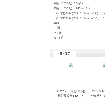
密度（20°C时): 0.9 g/ml
粘度（40°C时)： 240 mm2/s
SRV 摩擦系数 (DIN 51834-2, 50°C): 0.12
SRV 摩擦系数 (DIN 51834-2, 200℃): 0.1
容器
5 l 罐
25 l 罐
200 l 桶
相关商品
OKS221二硫化钼快速
OKS 24
装配膏 喷剂 OKS 221
死润滑剂（
喷雾式装配用润滑油
高温部件润