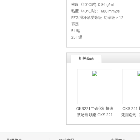
密度（20°C时): 0.86 g/ml
粘度（40°C时)： 680 mm2/s
FZG 损坏承受等级: 功率级 > 12
容器
5 l 罐
25 l 罐
相关商品
OKS221二硫化钼快速
OKS 24
装配膏 喷剂 OKS 221
死润滑剂（
喷雾式装配用润滑油
高温部件润
蚀部件