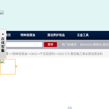
首页
特种润滑油
清洁养护用品
五金工具
热门关键词：
BRASSO
擦铜水
抛光
首页
>>
特种润滑油
>>
OKS
>>
干式润滑剂
>>OKS 575 聚四氟乙烯水质润滑涂料