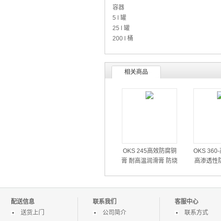
容器
5 l 罐
25 l 罐
200 l 桶
相关商品
OKS 245高效防腐铜
OKS 36
膏 耐高温润滑膏 防烧
高渗透性
结润滑膏 特种润滑油
户外用防锈
锈
配送信息
联系我们
客服中心
送货上门
公司简介
联系方式