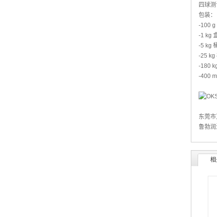
四球测试
包装：
-100 g
-1 kg 
-5 kg 
-25 kg
-180 k
-400 
东莞市
鲁勃润
相