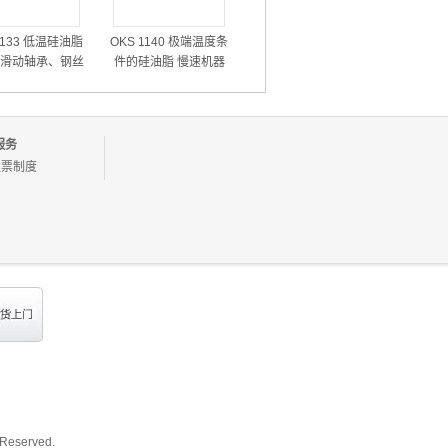
1133 低温硅油脂
OKS 1140 极端温度条
滑动轴承、钢丝
件的硅油脂 慢速机器
配件、塑料和弹
零部件润滑脂
性体润滑脂
服务
发票制度
 Reserved.