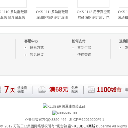
S 1110 多功能硅酮
OKS 1111多功能硅酮
OKS 1112 用于真空阀
OKS 
滑脂 耐介润滑脂
润滑脂喷剂 耐介润滑
的硅油脂 耐介质，包
滚动和
脂喷剂
括冷、热水、丙酮、乙
软轴、
醇、乙二醇、甘油和甲
醇硅油脂润滑脂
客服中心
如何支付
退换
联系方式
货到付款
投诉建议
快递查询
克鲁勃蜜官方QQ:3350-466
|
浙ICP备12019200号-1
t
©
2012 万能工业集团网络版权所有
"克鲁勃.蜜"-
KLUBER商城
kluber.me
All Rights