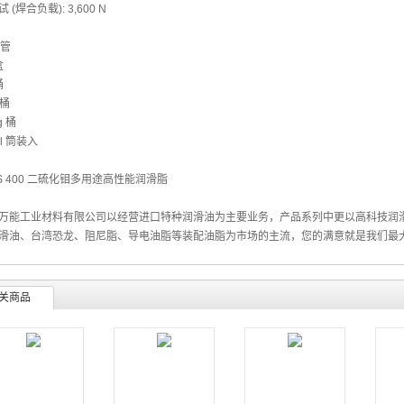
 (焊合负载): 3,600 N
 管
盒
桶
 桶
g 桶
ml 筒装入
万能工业材料有限公司以经营进口特种润滑油为主要业务，产品系列中更以高科技润
滑油
、
台湾恐龙
、阻尼脂、导电油脂等装配油脂为市场的主流，您的满意就是我们最
关商品