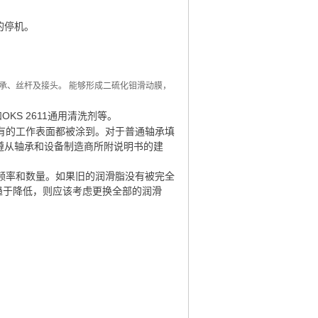
的停机。
轴承、丝杆及接头。 能够形成二硫化钼滑动膜，
KS 2611通用清洗剂等。
有的工作表面都被涂到。对于普通轴承填
应遵从轴承和设备制造商所附说明书的建
频率和数量。如果旧的润滑脂没有被完全
趋于降低，则应该考虑更换全部的润滑