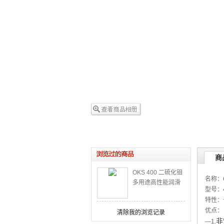
商
OKS 400 二硫化钼
名称：
多用途高性能润滑
型号：4
脂 丝杠及导轨高负
特性：
荷多用途润滑脂
优点：
清除我的浏览记录
非
—1.