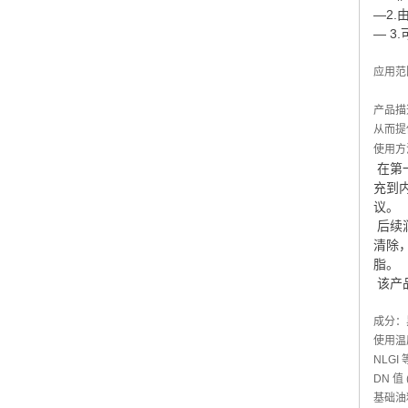
—2
— 
应用范
产品描
从而提
使用方
在第
充到
议。
后续
清除
脂。
该产
成分：
使用温度
NLGI
DN 值 (
基础油粘度