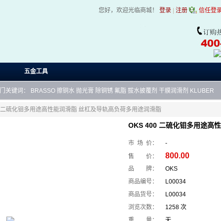
您好，欢迎光临商城！
登录
|
注册
信任登
五金工具
门关键词：
BRASSO
擦铜水
抛光膏
除铜锈
氟脂
拔水披覆剂
干膜润滑剂
KLUBER
400 二硫化钼多用途高性能润滑脂 丝杠及导轨高负荷多用途润滑脂
OKS 400 二硫化钼多用途
市 场 价：
-
800.00
售 价：
品 牌：
OKS
商品编号：
L00034
商品货号：
L00034
浏览次数：
1258 次
重 量：
无