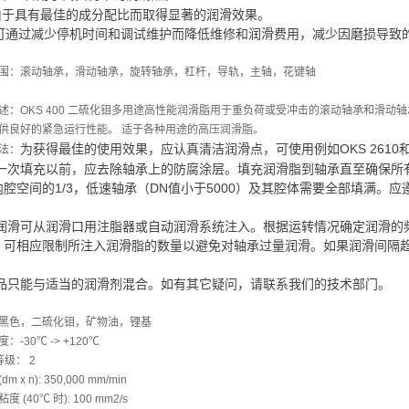
.由于具有最佳的成分配比而取得显著的润滑效果。
3.可通过减少停机时间和调试维护而降低维修和润滑费用，减少因磨损导致
围：滚动轴承，滑动轴承，旋转轴承，杠杆，导轨，主轴，花键轴
述：OKS 400 二硫化钼多用途高性能润滑脂用于重负荷或受冲击的滚动轴承和滑动
供良好的紧急运行性能。 适于各种用途的高压润滑脂。
为获得最佳的使用效果，应认真清洁润滑点，可使用例如OKS 2610和O
法：
一次填充以前，应去除轴承上的防腐涂层。填充润滑脂到轴承直至确保所
内腔空间的1/3，低速轴承（DN值小于5000）及其腔体需要全部填满。
润滑可从润滑口用注脂器或自动润滑系统注入。根据运转情况确定润滑的
，可相应限制所注入润滑脂的数量以避免对轴承过量润滑。如果润滑间隔
品只能与适当的润滑剂混合。如有其它疑问，请联系我们的技术部门。
黑色，二硫化钼，矿物油，锂基
：-30℃ -> +120℃
 等级： 2
dm x n): 350,000 mm/min
 (40℃ 时): 100 mm2/s