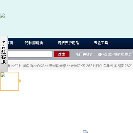
首页
特种润滑油
清洁养护用品
五金工具
热门关键词：
BRASSO
擦铜水
抛光
首页
>>
特种润滑油
>>
OKS
>>
维修保养剂
>>德国OKS 2621 触点清洗剂 奥凯斯2