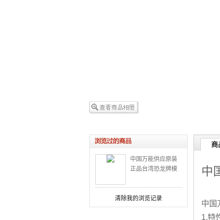
商
中国万能供应原装
中
正品台湾恐龙牌模
具积碳油污清洁剂
清除我的浏览记录
中国
1.特