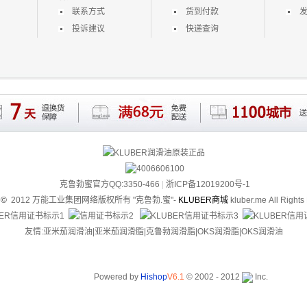
联系方式
货到付款
投诉建议
快递查询
克鲁勃蜜官方QQ:3350-466
|
浙ICP备12019200号-1
t
©
2012 万能工业集团网络版权所有
"克鲁勃.蜜"-
KLUBER商城
kluber.me
All Rights
友情:亚米茄润滑油|
亚米茄润滑脂
|克
鲁勃润滑脂
|
OKS润滑脂
|
OKS润滑油
Powered by
Hishop
V6.1
© 2002 - 2012
Inc.