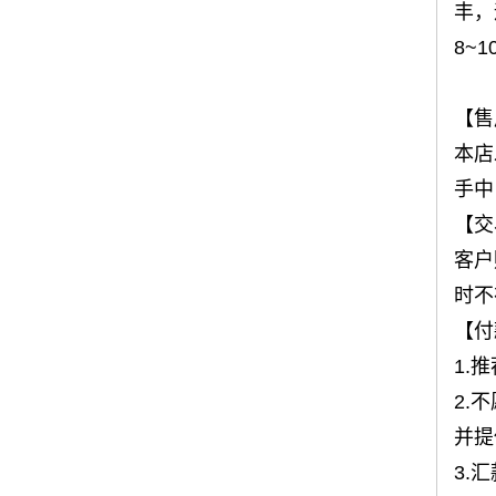
丰，
8~
【售
本店
手中
【交
客户
时不
【付
1.
2.
并提
3.