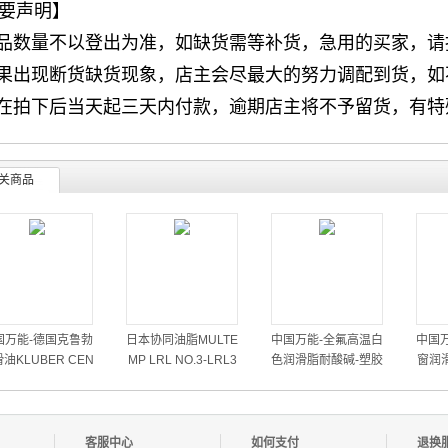
要声明】
产品数量不以登出为准，如缺货需等补货，急用的买家，
如果出现断货缺货现象，店主会尽最大的努力调配到货，
请在拍下后当天起三天内付款，逾期店主将不予留货，有
关商品
国万能-德国克鲁勃
日本协同油脂MULTE
中国万能-全氟高温白
中国
油KLUBER CEN
MP LRL NO.3-LRL3
色润滑脂耐酸碱-塑胶
窗润
PLEX GLP500海德
高速润滑脂-LRL3白油
硅胶橡胶适用精密润滑
料部
堡机油
油
客服中心
如何支付
退换