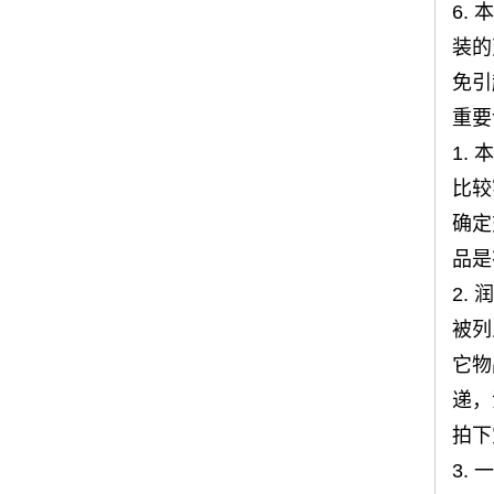
6.
装的
免引
重要
1.
比较
确定
品是
2.
被列
它物
递，
拍下
3.