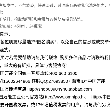
高挥发性，不留痕迹，快速渗透，对油脂有高效乳化洗净能力，
途：
于塑料、橡胶和塑胶和金属等各种复杂模具清洗。
量/包装：450ml，24罐/箱
提示：
 请各位朋友尽量选择“匿名购买”，以免自己的信息或成交
骚扰。
 购买时若需要帮助请与我们联络, 购买多件商品时请联络
，量大的有折扣，具体与客服协商！
中国万能全国统一客服热线:400-660-6100
5602644966 客服QQ:276938507 淘宝ID=中国万能
 中国万能淘宝店
Http://shop63904940.taobao.com
国万能工业公司官方站
Http://www.omnipo.hk
Http://
 需要开国税发票，或17%增值税发票的用户，请与我们另