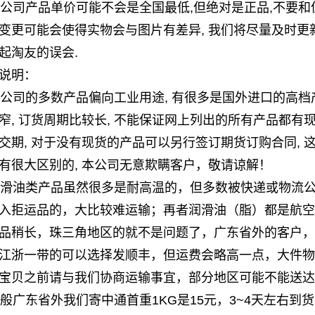
 本公司产品单价可能不会是全国最低,但绝对是正品,不要和
变更可能会使得实物会与图片有差异, 我们将尽量及时更新
起淘友的误会.
说明：
 本公司的多数产品偏向工业用途, 有很多是国外进口的高档产
窄, 订货周期比较长, 不能保证网上列出的所有产品都有
交期, 对于没有现货的产品可以另行签订期货订购合同,
有很大区别的, 本公司无意欺瞒客户，敬请谅解！
 润滑油类产品虽然很多是耐高温的，但多数被快递或物流
入拒运品的，大比较难运输；再者润滑油（脂）都是航空
品稍长，珠三角地区的就不是问题了，广东省外的客户，
江浙一带的可以选择发顺丰，但运费会略高一点，大件物
宝贝之前请与我们协商运输事宜，部分地区可能不能送达
 一般广东省外我们寄中通首重1KG是15元，3~4天左右