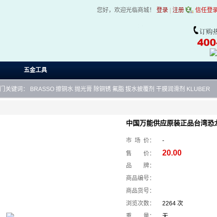
您好，欢迎光临商城！
登录
|
注册
信任登
五金工具
门关键词：
BRASSO
擦铜水
抛光膏
除铜锈
氟脂
拔水披覆剂
干膜润滑剂
KLUBER
中国万能供应原装正品台湾恐
市 场 价：
-
20.00
售 价：
品 牌：
商品编号：
商品货号：
浏览次数：
2264 次
重 量：
无