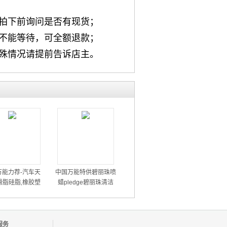
请拍下前询问是否有现货；
如不能等待，可全额退款；
特殊情况请提前告诉店主。
万能力荐-汽车天
中国万能特供碧丽珠喷
滑脂硅脂,橡胶塑
蜡pledge碧丽珠清洁
件用润滑油脂
蜡-皮革清洁蜡、上光
蜡
服务